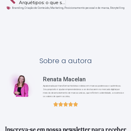
Arquétipos: o que são e como identificar o seu para fortalecer sua marca
Branding
,
Criação de Conteúdo
,
Marketing
,
Posicionamento pessoal e de marca
,
Storytelling
Sobre a autora
Renata Macelan
Apaixonada por transformar histórias e ideias em marcas poderosas e autênticas.
Seu propósito é ajudar empreendedoras a se destacarem no mercado digital por
meio do desenvolvimento de marcas únicas, que refletem a identidade, a essência e
os valores de quem as criou.
Inscreva-se em nossa newsletter para receber